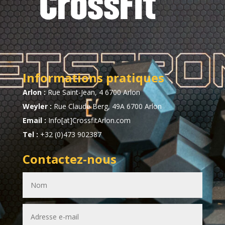
Informations pratiques
Arlon :
Rue Saint-Jean, 4 6700 Arlon
Weyler :
Rue Claude Berg, 49A 6700 Arlon
Email :
Info[at]CrossfitArlon.com
Tel :
+32 (0)473 902387
Contactez-nous